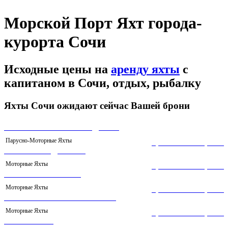
Морской Порт Яхт города-
курорта Сочи
Исходные цены на
аренду яхты
с
капитаном в Сочи, отдых, рыбалку
Яхты Сочи ожидают сейчас Вашей брони
ПАРУСНАЯ ЯХТА «ИНДИГО»
Парусно-Моторные Яхты
Цена
10 000,00
₽
ЯХТА МЕРИДИАН 38
Моторные Яхты
Цена
15 000,00
₽
ЯХТА «АЗИМУТ 39»
Моторные Яхты
Цена
16 000,00
₽
МОТОРНАЯ ЯХТА «БЕЛУГА»
Моторные Яхты
Цена
10 000,00
₽
ЯХТА «ХУЧ»