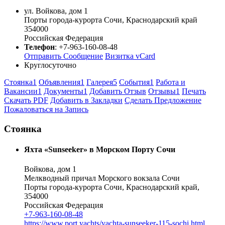
ул. Войкова, дом 1
Порты города-курорта Сочи
,
Краснодарский край
354000
Российская Федерация
Телефон
:
+7-963-160-08-48
Отправить Сообщение
Визитка vCard
Круглосуточно
Стоянка
1
Объявления
1
Галерея
5
События
1
Работа и
Вакансии
1
Документы
1
Добавить Отзыв
Отзывы
1
Печать
Скачать PDF
Добавить в Закладки
Сделать Предложение
Пожаловаться на Запись
Стоянка
Яхта «Sunseeker» в Морском Порту Сочи
Войкова, дом 1
Мелкводный причал Морского вокзала Сочи
Порты города-курорта Сочи, Краснодарский край,
354000
Российская Федерация
+7-963-160-08-48
https://www.port.yachts/yachta-sunseeker-115-sochi.html