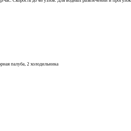
р/час. Скорость до 48 узлов. Для водных развлечений и прогулок
орная палуба, 2 холодильника